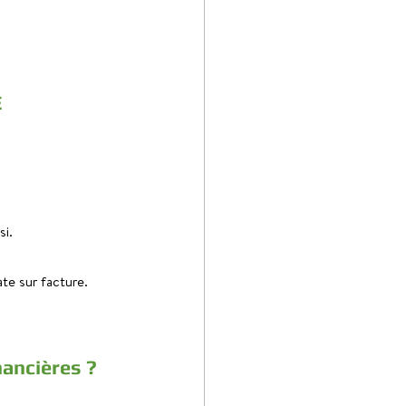
E
si.
te sur facture.
nancières ?