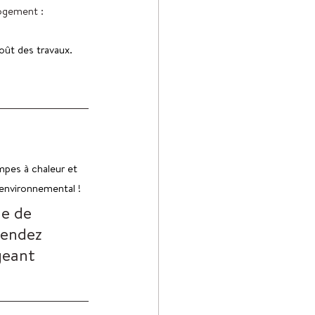
logement :
coût des travaux.
mpes à chaleur et 
environnemental ! 
le de 
tendez 
geant 