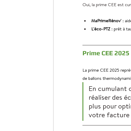
Oui, la prime CEE est cum
MaPrimeRénov'
 : ai
L'éco-PTZ
 : prêt à t
Prime CEE 2025 :
La prime CEE 2025 représe
de ballons thermodynamiq
En cumulant ce
réaliser des 
plus pour opt
votre facture