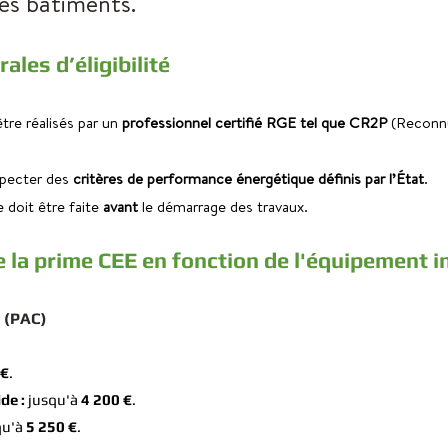
es bâtiments.
ales d’éligibilité
tre réalisés par un 
professionnel certifié RGE tel que CR2P 
(Reconn
specter des 
critères de performance énergétique définis par l’État
.
doit être faite 
avant 
le démarrage des travaux.
 la prime CEE en fonction de l'équipement in
 (PAC)
 €
.
de :
 jusqu'à 
4 200 €
.
qu'à 
5 250 €
.