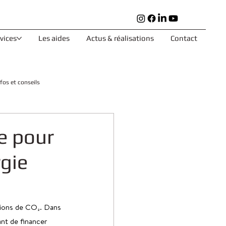
rvices
Les aides
Actus & réalisations
Contact
nfos et conseils
e pour
rgie
sions de CO₂. Dans 
nt de financer 