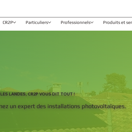
CR2P
Particuliers
Professionnels
Produits et se
ES LANDES, CR2P VOUS DIT TOUT !
ez un expert des installations photovoltaïques.