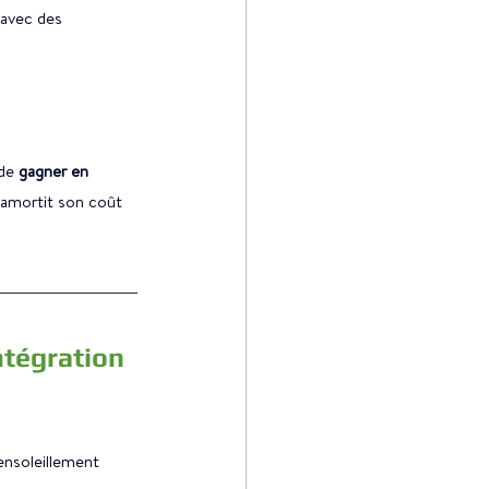
 avec des 
de 
gagner en 
 amortit son coût 
ntégration 
ensoleillement 