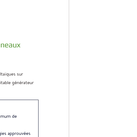
nneaux 
ltaïques sur 
ritable générateur 
ximum de 
gies approuvées 