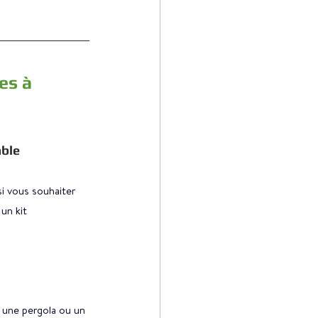
es à 
able
i vous souhaiter 
 un kit 
r une pergola ou un 