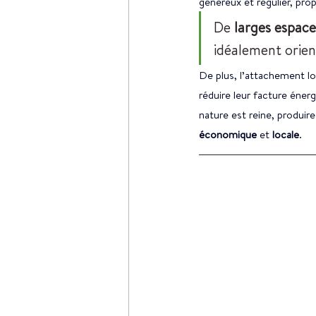
généreux et régulier, pro
De 
larges espac
idéalement 
orien
De plus, l’attachement loc
réduire leur facture éner
nature est reine, produire 
économique
 et 
locale
.