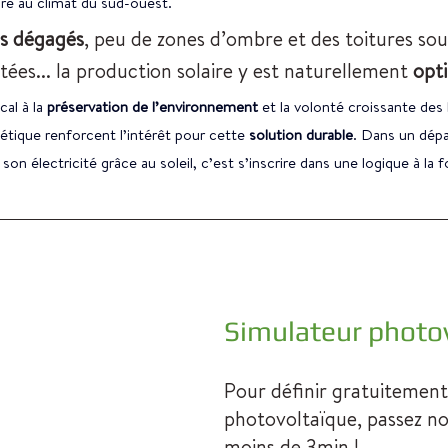
pre au climat du sud-ouest. 
es dégagés
, peu de zones d’ombre et des toitures so
tées.
.. la
 production solaire y est naturellement 
opt
al à la
 préservation de l’environnement
 et la volonté croissante des
gétique renforcent l’intérêt pour cette
 solution durable
. Dans un dépa
son électricité grâce au soleil, c’est s’inscrire dans une logique à la f
Simulateur photo
Pour définir gratuitement
photovoltaïque, passez no
moins de 3min ! 