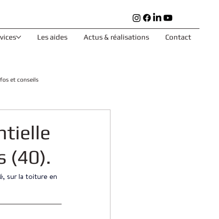
rvices
Les aides
Actus & réalisations
Contact
nfos et conseils
tielle
s (40).
 sur la toiture en 