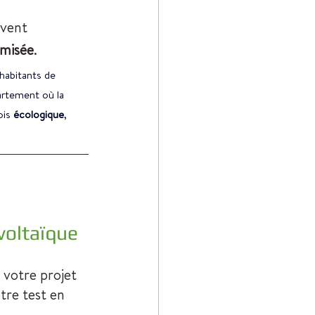
uvent 
imisée
. 
 habitants de 
rtement où la 
ois 
écologique
, 
voltaïque
 votre projet 
tre test en 