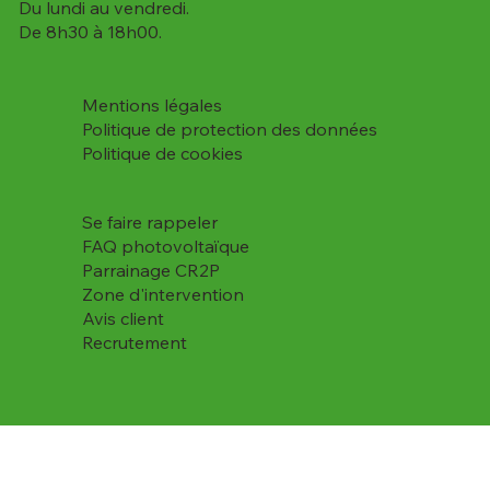
Du lundi au vendredi.
De 8h30 à 18h00.
Mentions légales
Politique de protection des données
Politique de cookies
Se faire rappeler
FAQ photovoltaïque
Parrainage CR2P
Zone d'intervention
Avis client
Recrutement