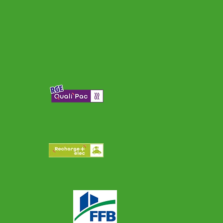
Installation photovoltaïque résidentielle à
Poueyferré (65).