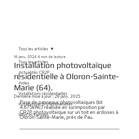
Tous les articles
16 janv. 2024
4 min de lecture
Tous les articles
Installation photovoltaïque
Actualités CR2P
résidentielle à Oloron-Sainte-
Aides
Marie (64).
Installations résidentielles
Dernière mise à jour :
28 janv. 2025
Pose de panneaux photovoltaïques (kit 
Installations professionnelles
4.675kWc) réalisée en surimposition par 
CR2P photovoltaïque sur un toit en ardoises à 
Infos et conseils
Oloron-Sainte-Marie, près de Pau.