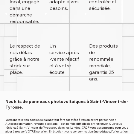
local, engagé
adapté à vos
contrôlée et
dans une
besoins.
sécurisée.
démarche
responsable.
Le respect de
Un
Des produits
nos délais
service
après
de
grâce à notre
-vente réactif
renommée
stock sur
et à votre
mondiale,
place.
écoute
garantis 25
ans.
Nos kits de panneaux photovoltaïques à Saint-Vincent-de-
Tyrosse.
Votre installation solaire doit avant tout être adaptées à vos objectifs personnels !
Autoconsommation, revente, stockage, il est parfois difficile de s'y retrouver. Que vous
résidiez à Saint-Vincent-de-Tyrosse ou dans les Landes, CR2P vous accompagne pour vous
aider à trouver VOTRE solution. En étudiant votre consommation énergétique, l’orientation