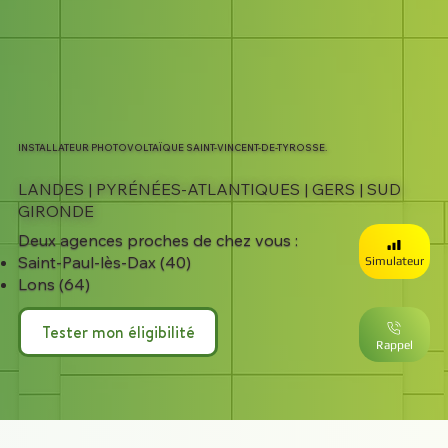
INSTALLATEUR PHOTOVOLTAÏQUE SAINT-VINCENT-DE-TYROSSE.
LANDES | PYRÉNÉES-ATLANTIQUES | GERS | SUD
GIRONDE
Deux agences proches de chez vous :​​
Saint-Paul-lès-Dax (40)
Simulateur
Lons (64)
Tester mon éligibilité
Rappel