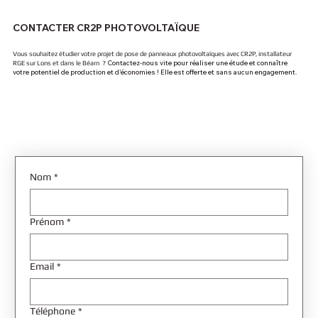
CONTACTER CR2P PHOTOVOLTAÏQUE
Vous souhaitez étudier votre projet de pose de panneaux photovoltaïques avec CR2P, installateur
Contactez-nous vite pour réaliser une étude et connaître
RGE sur Lons et dans le Béarn ?
votre potentiel de production et d'économies ! Elle est offerte et sans aucun engagement.
Nom
*
Prénom
*
Email
*
Téléphone
*