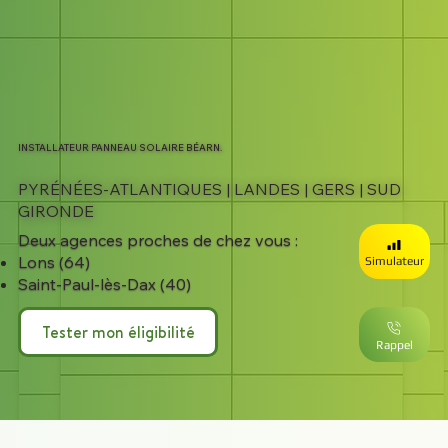
INSTALLATEUR PANNEAU SOLAIRE BÉARN.
PYRÉNÉES-ATLANTIQUES | LANDES | GERS | SUD
GIRONDE
Deux agences proches de chez vous :​
Lons (64)
Simulateur
Saint-Paul-lès-Dax (40)
Tester mon éligibilité
Rappel