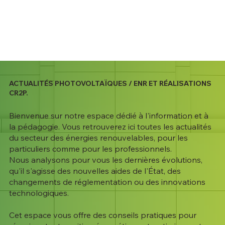
ACTUALITÉS PHOTOVOLTAÏQUES / ENR ET RÉALISATIONS
CR2P.
Bienvenue sur notre espace dédié à l'information et à
la pédagogie. Vous retrouverez ici toutes les actualités
du secteur des énergies renouvelables, pour les
particuliers comme pour les professionnels.
Nous analysons pour vous les dernières évolutions,
qu'il s'agisse des nouvelles aides de l'État, des
changements de réglementation ou des innovations
technologiques.
Cet espace vous offre des conseils pratiques pour