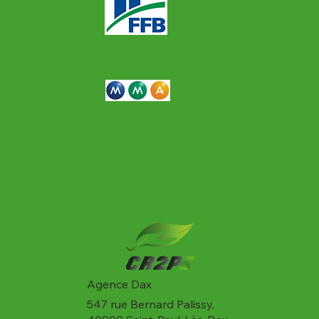
Agence Dax
547 rue Bernard Palissy,