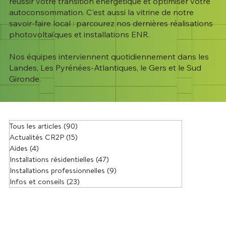
réussir votre transition énergétique et optimiser votre
autoconsommation. C'est aussi la vitrine de notre
savoir-faire local : parcourez nos dernières réalisations
photovoltaïques et installations ENR.
Nos équipes interviennent quotidiennement dans les
Landes, Les Pyrénées-Atlantiques, le Gers et le Sud
Gironde.
Tous les articles
(90)
90 posts
Actualités CR2P
(15)
15 posts
Aides
(4)
4 posts
Installations résidentielles
(47)
47 posts
Installations professionnelles
(9)
9 posts
Infos et conseils
(23)
23 posts